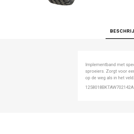
BESCHRI
Implementband met speci
sproeiers. Zorgt voor e
op de weg als in het veld
1258018BKTAW702142A8