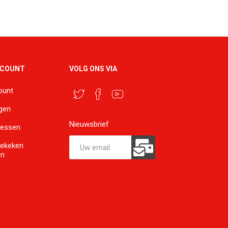
CCOUNT
VOLG ONS VIA
ount
ngen
Nieuwsbrief
ressen
bekeken
en