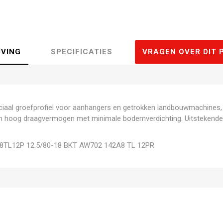
JVING
SPECIFICATIES
VRAGEN OVER DIT 
aal groefprofiel voor aanhangers en getrokken landbouwmachines,
en hoog draagvermogen met minimale bodemverdichting. Uitstekende
.
TL12P 12.5/80-18 BKT AW702 142A8 TL 12PR