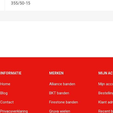
355/50-15
INFORMATIE
MERKEN
MIJN A
Home
Alliance banden
Mijn acc
Blog
BKT banden
Bestelli
Contact
Firestone banden
Klant ad
Privacyverklaring
Gruva wielen
Recent 