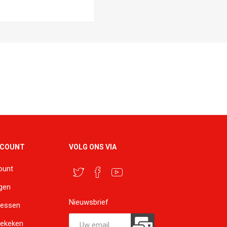
CCOUNT
VOLG ONS VIA
ount
ngen
Nieuwsbrief
ressen
bekeken