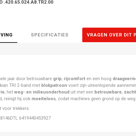
O .420.65.024.A8.TR2.00
JVING
SPECIFICATIES
VRAGEN OVER DIT 
 hele jaar door betrouwbare
grip
,
rijcomfort
en een hoog
draagverm
okian TRI 2-band met
blokpatroon
voert zijn uiteenlopende aannemi
rie
, het
weg- en milieuonderhoud
uit met een
betrouwbare
,
zach
, reinigt hij ook
moeiteloos
, zodat machines geen grond op de weg
 voor trekkers
8146DTL 6419440453927