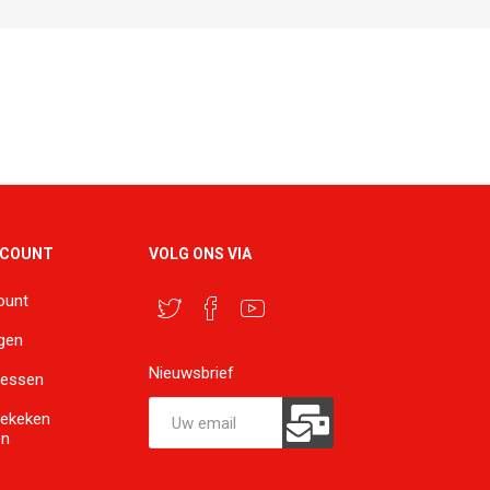
CCOUNT
VOLG ONS VIA
ount
ngen
Nieuwsbrief
ressen
bekeken
en