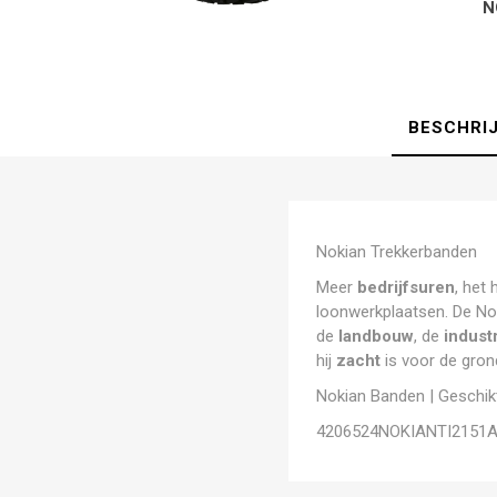
N
BESCHRI
Nokian Trekkerbanden
Meer
bedrijfsuren
, het
loonwerkplaatsen. De N
de
landbouw
, de
indust
hij
zacht
is voor de grond
Nokian Banden | Geschikt
4206524NOKIANTI2151A