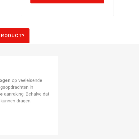
PRODUCT?
ogen
op veeleisende
ngsopdrachten in
te
aanraking. Behalve dat
 kunnen dragen.