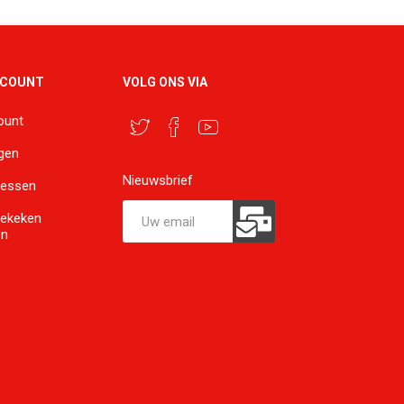
CCOUNT
VOLG ONS VIA
ount
ngen
Nieuwsbrief
ressen
bekeken
en