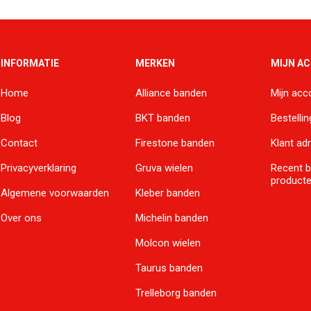
INFORMATIE
MERKEN
MIJN A
Home
Alliance banden
Mijn acc
Blog
BKT banden
Bestelli
Contact
Firestone banden
Klant ad
Privacyverklaring
Gruva wielen
Recent 
product
Algemene voorwaarden
Kleber banden
Over ons
Michelin banden
Molcon wielen
Taurus banden
Trelleborg banden