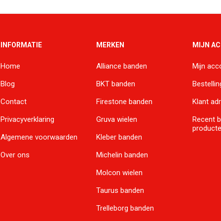
INFORMATIE
MERKEN
MIJN A
Home
Alliance banden
Mijn acc
Blog
BKT banden
Bestelli
Contact
Firestone banden
Klant ad
Privacyverklaring
Gruva wielen
Recent 
product
Algemene voorwaarden
Kleber banden
Over ons
Michelin banden
Molcon wielen
Taurus banden
Trelleborg banden