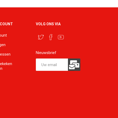
CCOUNT
VOLG ONS VIA
ount
ngen
Nieuwsbrief
ressen
bekeken
en