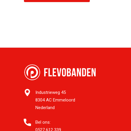
Industrieweg 45
8304 AC Emmeloord
Nederland
Bel ons:
0527 612 339