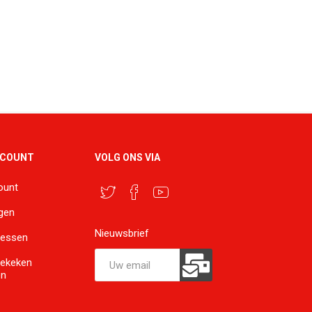
CCOUNT
VOLG ONS VIA
ount
ngen
Nieuwsbrief
ressen
bekeken
en