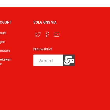
CCOUNT
VOLG ONS VIA
ount
ngen
Nieuwsbrief
ressen
bekeken
en