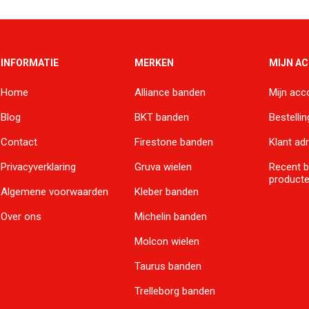
INFORMATIE
MERKEN
MIJN A
Home
Alliance banden
Mijn acc
Blog
BKT banden
Bestelli
Contact
Firestone banden
Klant ad
Privacyverklaring
Gruva wielen
Recent 
product
Algemene voorwaarden
Kleber banden
Over ons
Michelin banden
Molcon wielen
Taurus banden
Trelleborg banden