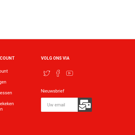
CCOUNT
VOLG ONS VIA
ount
ngen
Nieuwsbrief
ressen
bekeken
en