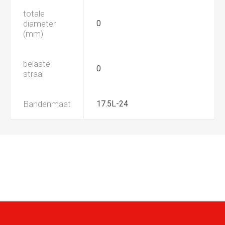
totale
diameter
0
(mm)
belaste
0
straal
Bandenmaat
17.5L-24