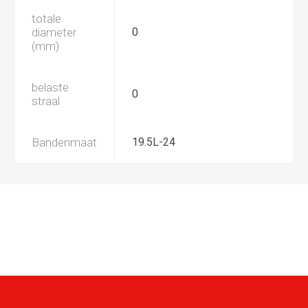
totale
diameter
0
(mm)
belaste
0
straal
Bandenmaat
19.5L-24