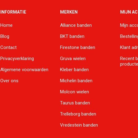
INFORMATIE
MERKEN
MIJN A
Home
Alliance banden
Mijn acc
Blog
BKT banden
Bestelli
Contact
Firestone banden
Klant ad
Privacyverklaring
Gruva wielen
Recent 
product
Algemene voorwaarden
Kleber banden
Over ons
Michelin banden
Molcon wielen
Taurus banden
Trelleborg banden
Vredestein banden