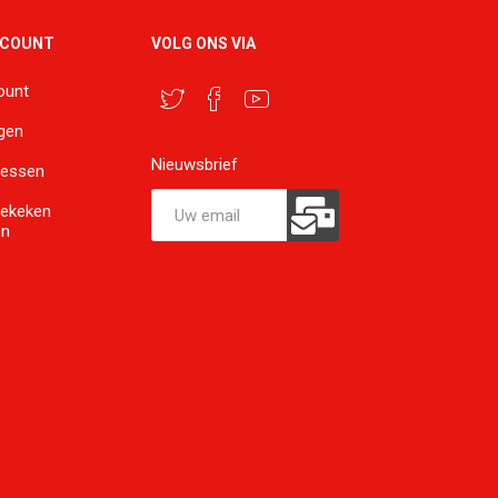
CCOUNT
VOLG ONS VIA
ount
ngen
Nieuwsbrief
ressen
bekeken
en