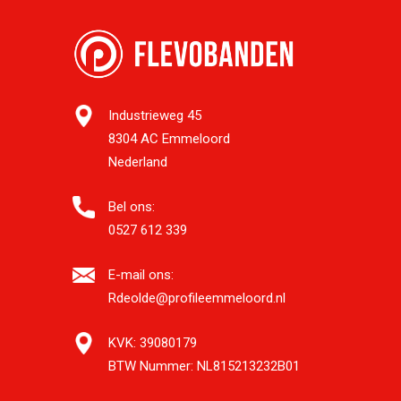
Industrieweg 45
8304 AC Emmeloord
Nederland
Bel ons:
0527 612 339
E-mail ons:
Rdeolde@profileemmeloord.nl
KVK:
39080179
BTW Nummer:
NL815213232B01