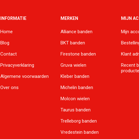
INFORMATIE
MERKEN
MIJN A
Home
Alliance banden
Mijn acc
Blog
BKT banden
Bestelli
Contact
Firestone banden
Klant ad
Privacyverklaring
Gruva wielen
Recent 
product
Algemene voorwaarden
Kleber banden
Over ons
Michelin banden
Molcon wielen
Taurus banden
Trelleborg banden
Vredestein banden