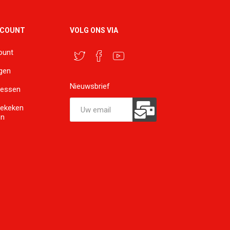
CCOUNT
VOLG ONS VIA
ount
ngen
Nieuwsbrief
ressen
bekeken
en