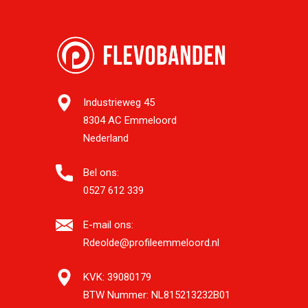
Industrieweg 45
8304 AC Emmeloord
Nederland
Bel ons:
0527 612 339
E-mail ons:
Rdeolde@profileemmeloord.nl
KVK:
39080179
BTW Nummer:
NL815213232B01