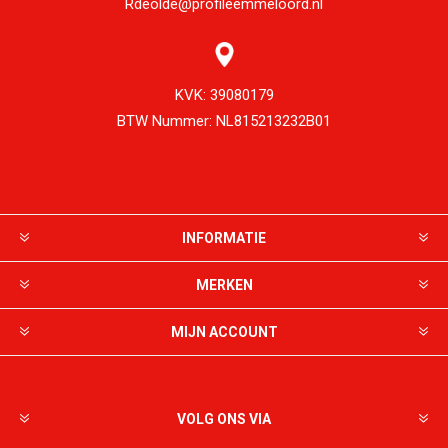
Rdeolde@profileemmeloord.nl
KVK:
39080179
BTW Nummer:
NL815213232B01
INFORMATIE
MERKEN
MIJN ACCOUNT
VOLG ONS VIA