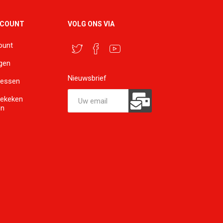
CCOUNT
VOLG ONS VIA
ount
ngen
Nieuwsbrief
ressen
bekeken
en