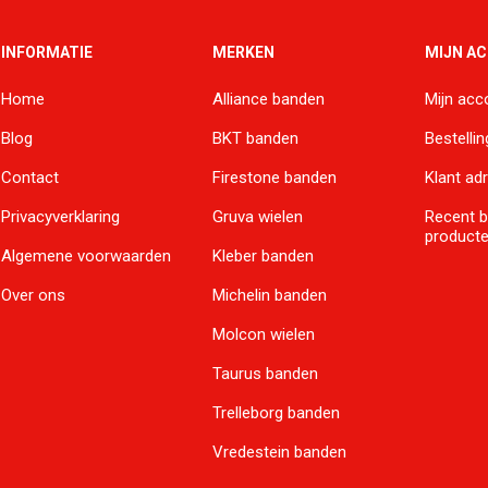
INFORMATIE
MERKEN
MIJN A
Home
Alliance banden
Mijn acc
Blog
BKT banden
Bestelli
Contact
Firestone banden
Klant ad
Privacyverklaring
Gruva wielen
Recent 
product
Algemene voorwaarden
Kleber banden
Over ons
Michelin banden
Molcon wielen
Taurus banden
Trelleborg banden
Vredestein banden