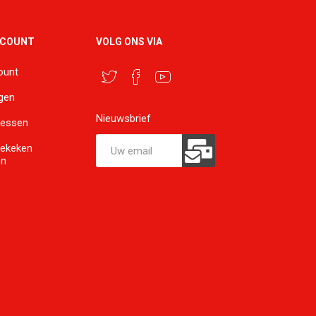
CCOUNT
VOLG ONS VIA
ount
ngen
Nieuwsbrief
ressen
bekeken
en