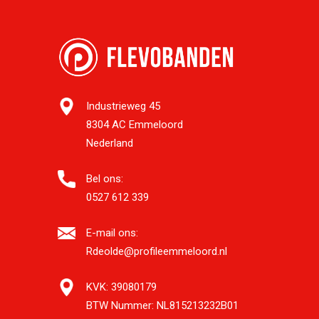
Industrieweg 45
8304 AC Emmeloord
Nederland
Bel ons:
0527 612 339
E-mail ons:
Rdeolde@profileemmeloord.nl
KVK:
39080179
BTW Nummer:
NL815213232B01