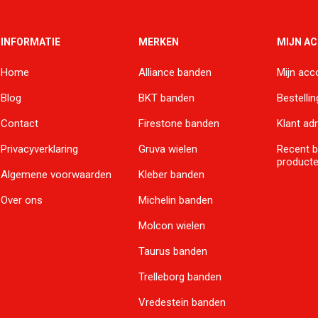
INFORMATIE
MERKEN
MIJN A
Home
Alliance banden
Mijn acc
Blog
BKT banden
Bestelli
Contact
Firestone banden
Klant ad
Privacyverklaring
Gruva wielen
Recent 
product
Algemene voorwaarden
Kleber banden
Over ons
Michelin banden
Molcon wielen
Taurus banden
Trelleborg banden
Vredestein banden