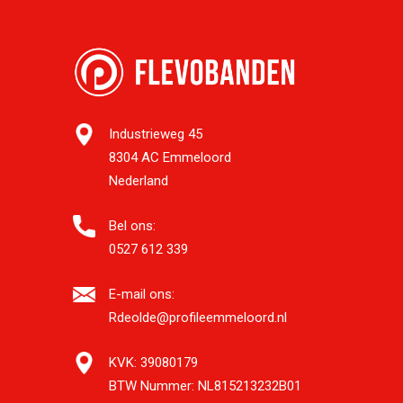
Industrieweg 45
8304 AC Emmeloord
Nederland
Bel ons:
0527 612 339
E-mail ons:
Rdeolde@profileemmeloord.nl
KVK:
39080179
BTW Nummer:
NL815213232B01