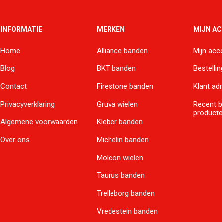
INFORMATIE
MERKEN
MIJN A
Home
Alliance banden
Mijn acc
Blog
BKT banden
Bestelli
Contact
Firestone banden
Klant ad
Privacyverklaring
Gruva wielen
Recent 
product
Algemene voorwaarden
Kleber banden
Over ons
Michelin banden
Molcon wielen
Taurus banden
Trelleborg banden
Vredestein banden