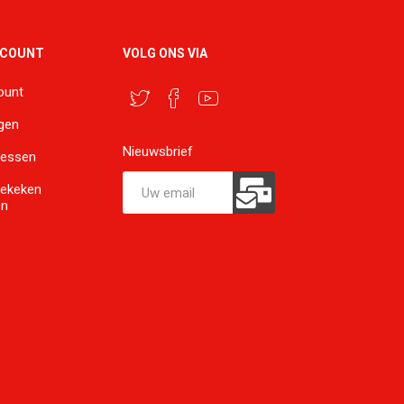
CCOUNT
VOLG ONS VIA
ount
ngen
Nieuwsbrief
ressen
bekeken
en