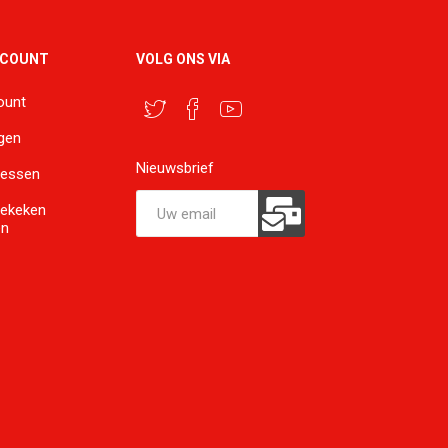
CCOUNT
VOLG ONS VIA
ount
ngen
Nieuwsbrief
ressen
bekeken
en