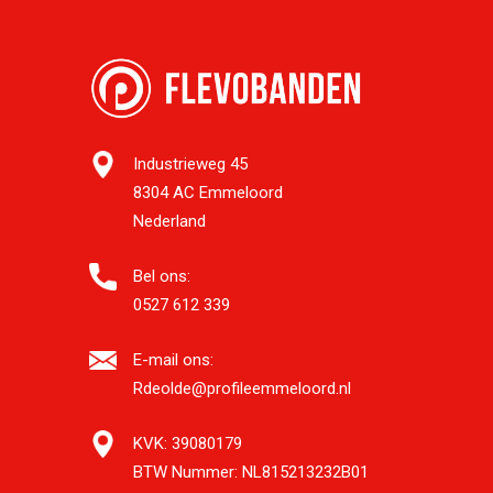
Industrieweg 45
8304 AC Emmeloord
Nederland
Bel ons:
0527 612 339
E-mail ons:
Rdeolde@profileemmeloord.nl
KVK:
39080179
BTW Nummer:
NL815213232B01