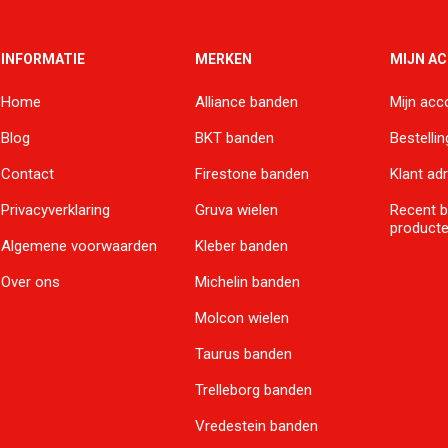
INFORMATIE
MERKEN
MIJN A
Home
Alliance banden
Mijn acc
Blog
BKT banden
Bestelli
Contact
Firestone banden
Klant ad
Privacyverklaring
Gruva wielen
Recent 
product
Algemene voorwaarden
Kleber banden
Over ons
Michelin banden
Molcon wielen
Taurus banden
Trelleborg banden
Vredestein banden