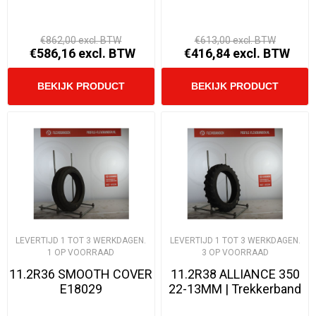
€862,00 excl. BTW
€613,00 excl. BTW
€586,16 excl. BTW
€416,84 excl. BTW
LEVERTIJD 1 TOT 3 WERKDAGEN.
LEVERTIJD 1 TOT 3 WERKDAGEN.
1 OP VOORRAAD
3 OP VOORRAAD
11.2R36 SMOOTH COVER
11.2R38 ALLIANCE 350
E18029
22-13MM | Trekkerband