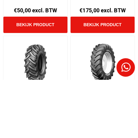
€50,00 excl. BTW
€175,00 excl. BTW
LEVERTIJD 1 TOT 3 WERKDAGEN.
LEVERTIJD 1 TOT 3 WERKDAGEN.
0 OP VOORRAAD
0 OP VOORRAAD
11R16 MICHELIN XM27
12.4/85R38 MICHELIN
122A8 TL | Bestemd
AGRIBIB 131A8/128B TL |
tegen insnijdingen
Optimale tractie
€658,00 excl. BTW
€1615,00 excl. BTW