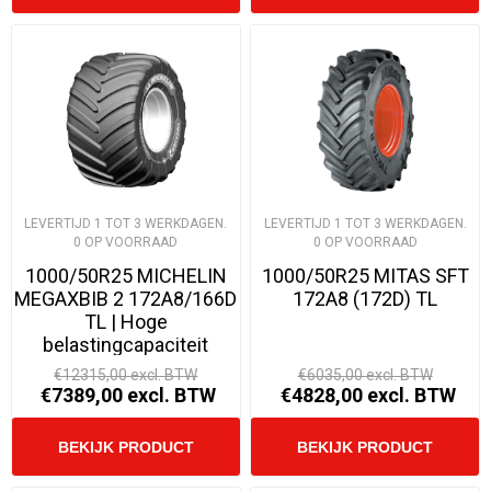
LEVERTIJD 1 TOT 3 WERKDAGEN.
LEVERTIJD 1 TOT 3 WERKDAGEN.
0 OP VOORRAAD
0 OP VOORRAAD
1000/50R25 MICHELIN
1000/50R25 MITAS SFT
MEGAXBIB 2 172A8/166D
172A8 (172D) TL
TL | Hoge
belastingcapaciteit
€12315,00 excl. BTW
€6035,00 excl. BTW
€7389,00 excl. BTW
€4828,00 excl. BTW