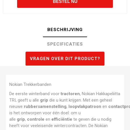
BESCHRIJVING
SPECIFICATIES
VRAGEN OVER DIT PRODUCT?
Nokian Trekkerbanden
De eerste winterband voor
tractoren
, Nokian Hakkapeliitta
TRI, geeft u alle
grip
die u kunt krijgen. Met een geheel
nieuwe
rubbersamenstelling
,
loopvlakpatroon
en
contactpro
is het ontworpen voor één doel: om u
alle
grip
,
controle
en
efficiëntie
te geven die u nodig
heeft voor veeleisende wintercontracten. De Nokian