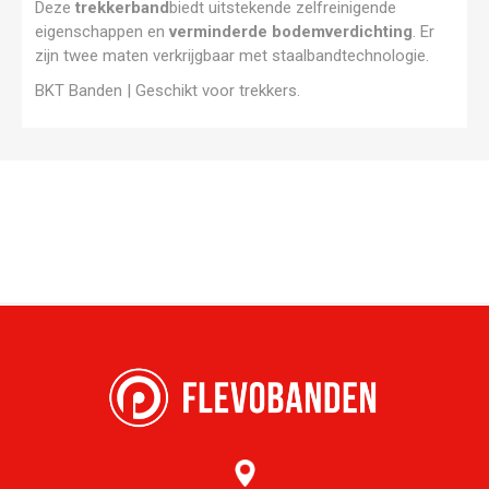
Deze
trekkerband
biedt uitstekende zelfreinigende
eigenschappen en
verminderde bodemverdichting
. Er
zijn twee maten verkrijgbaar met staalbandtechnologie.
BKT Banden | Geschikt voor trekkers.