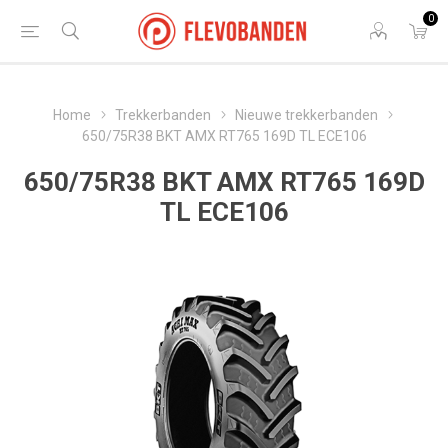
0
Home
Trekkerbanden
Nieuwe trekkerbanden
650/75R38 BKT AMX RT765 169D TL ECE106
650/75R38 BKT AMX RT765 169D
TL ECE106