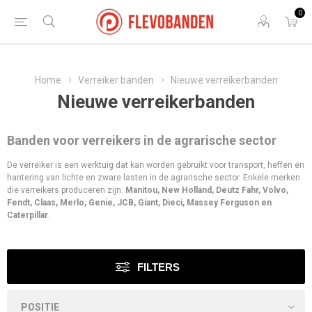
0
Home
Verreiker banden
Nieuwe verreikerbanden
Nieuwe verreikerbanden
Banden voor verreikers in de agrarische sector
De verreiker is een werktuig dat kan worden gebruikt voor transport, heffen en
hantering van lichte en zware lasten in de agrarische sector. Enkele merken
die verreikers produceren zijn:
Manitou, New Holland, Deutz Fahr, Volvo,
Fendt, Claas, Merlo, Genie, JCB, Giant, Dieci, Massey Ferguson en
Caterpillar
.
FILTERS