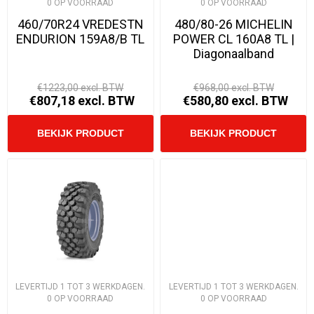
0 OP VOORRAAD
0 OP VOORRAAD
460/70R24 VREDESTN
480/80-26 MICHELIN
ENDURION 159A8/B TL
POWER CL 160A8 TL |
Diagonaalband
€1223,00 excl. BTW
€968,00 excl. BTW
€807,18 excl. BTW
€580,80 excl. BTW
LEVERTIJD 1 TOT 3 WERKDAGEN.
LEVERTIJD 1 TOT 3 WERKDAGEN.
0 OP VOORRAAD
0 OP VOORRAAD