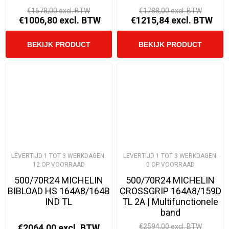
€1678,00 excl. BTW
€1788,00 excl. BTW
€1006,80 excl. BTW
€1215,84 excl. BTW
LEVERTIJD 1 TOT 3 WERKDAGEN.
LEVERTIJD 1 TOT 3 WERKDAGEN.
12 OP VOORRAAD
0 OP VOORRAAD
500/70R24 MICHELIN
500/70R24 MICHELIN
BIBLOAD HS 164A8/164B
CROSSGRIP 164A8/159D
IND TL
TL 2A | Multifunctionele
band
€2064,00 excl. BTW
€2594,00 excl. BTW