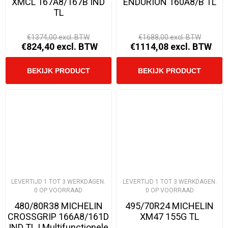
XMCL 167A8/167B IND
ENDURION 160A8/B TL
TL
€1374,00 excl. BTW
€1688,00 excl. BTW
€824,40 excl. BTW
€1114,08 excl. BTW
LEVERTIJD 1 TOT 3 WERKDAGEN.
LEVERTIJD 1 TOT 3 WERKDAGEN.
0 OP VOORRAAD
0 OP VOORRAAD
480/80R38 MICHELIN
495/70R24 MICHELIN
CROSSGRIP 166A8/161D
XM47 155G TL
IND TL | Multifunctionele