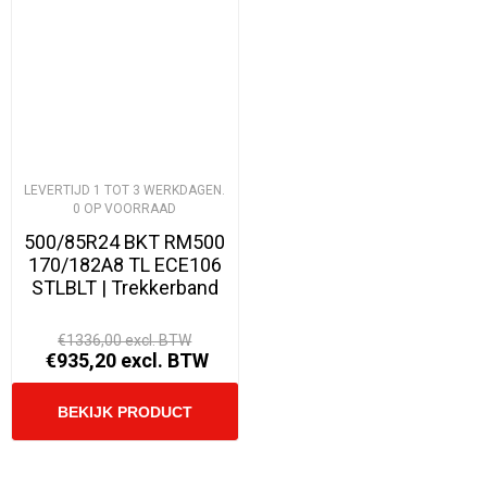
LEVERTIJD 1 TOT 3 WERKDAGEN.
0 OP VOORRAAD
500/85R24 BKT RM500
170/182A8 TL ECE106
STLBLT | Trekkerband
€1336,00 excl. BTW
€935,20 excl. BTW