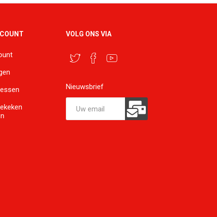
CCOUNT
VOLG ONS VIA
ount
ngen
Nieuwsbrief
ressen
bekeken
en