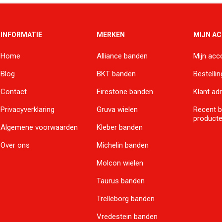
INFORMATIE
MERKEN
MIJN A
Home
Alliance banden
Mijn acc
Blog
BKT banden
Bestelli
Contact
Firestone banden
Klant ad
Privacyverklaring
Gruva wielen
Recent 
product
Algemene voorwaarden
Kleber banden
Over ons
Michelin banden
Molcon wielen
Taurus banden
Trelleborg banden
Vredestein banden