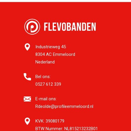
Industrieweg 45
8304 AC Emmeloord
Nederland
Bel ons:
0527 612 339
E-mail ons:
Rdeolde@profileemmeloord.nl
KVK:
39080179
BTW Nummer:
NL815213232B01