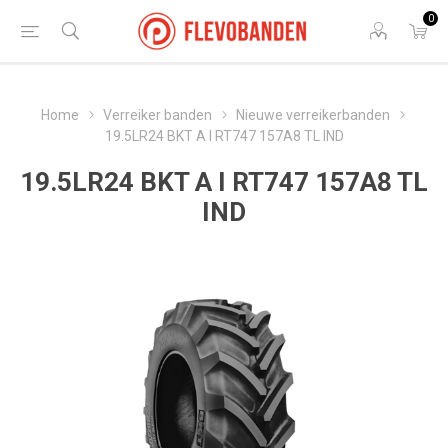
0
Home
Verreiker banden
Nieuwe verreikerbanden
19.5LR24 BKT A I RT747 157A8 TL IND
19.5LR24 BKT A I RT747 157A8 TL
IND